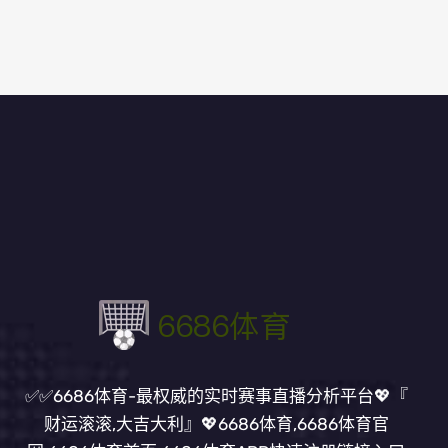
✅✅6686体育-最权威的实时赛事直播分析平台💖『
财运滚滚,大吉大利』💖6686体育,6686体育官