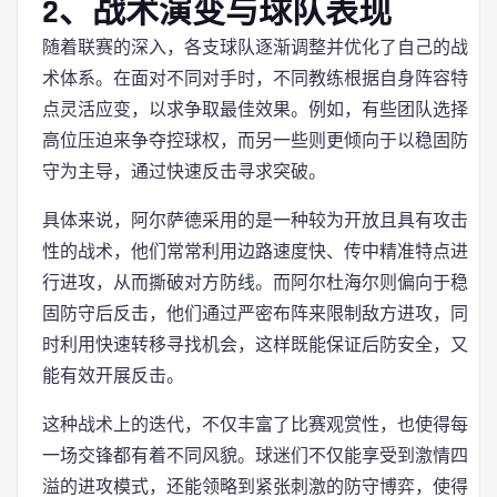
2、战术演变与球队表现
随着联赛的深入，各支球队逐渐调整并优化了自己的战
术体系。在面对不同对手时，不同教练根据自身阵容特
点灵活应变，以求争取最佳效果。例如，有些团队选择
高位压迫来争夺控球权，而另一些则更倾向于以稳固防
守为主导，通过快速反击寻求突破。
具体来说，阿尔萨德采用的是一种较为开放且具有攻击
性的战术，他们常常利用边路速度快、传中精准特点进
行进攻，从而撕破对方防线。而阿尔杜海尔则偏向于稳
固防守后反击，他们通过严密布阵来限制敌方进攻，同
时利用快速转移寻找机会，这样既能保证后防安全，又
能有效开展反击。
这种战术上的迭代，不仅丰富了比赛观赏性，也使得每
一场交锋都有着不同风貌。球迷们不仅能享受到激情四
溢的进攻模式，还能领略到紧张刺激的防守博弈，使得