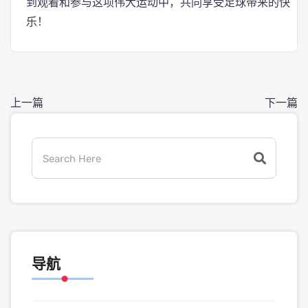
到观看和参与这项伟大运动中，共同享受足球带来的快
乐！
上一篇
下一篇
导航