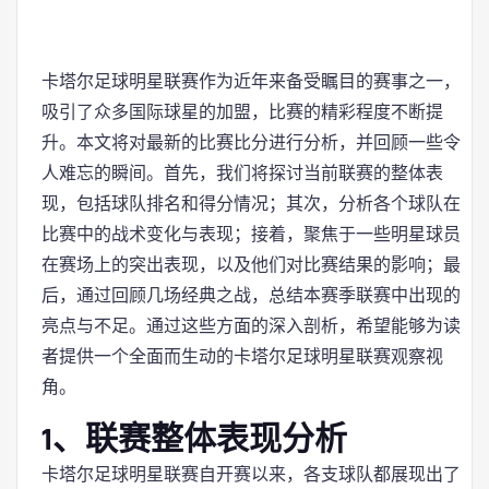
卡塔尔足球明星联赛作为近年来备受瞩目的赛事之一，
吸引了众多国际球星的加盟，比赛的精彩程度不断提
升。本文将对最新的比赛比分进行分析，并回顾一些令
人难忘的瞬间。首先，我们将探讨当前联赛的整体表
现，包括球队排名和得分情况；其次，分析各个球队在
比赛中的战术变化与表现；接着，聚焦于一些明星球员
在赛场上的突出表现，以及他们对比赛结果的影响；最
后，通过回顾几场经典之战，总结本赛季联赛中出现的
亮点与不足。通过这些方面的深入剖析，希望能够为读
者提供一个全面而生动的卡塔尔足球明星联赛观察视
角。
1、联赛整体表现分析
卡塔尔足球明星联赛自开赛以来，各支球队都展现出了